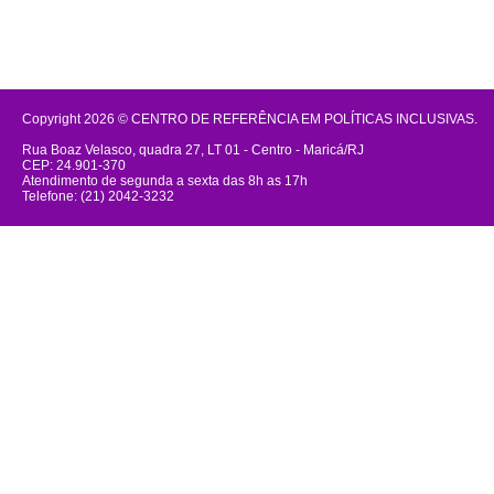
Copyright 2026 © CENTRO DE REFERÊNCIA EM POLÍTICAS INCLUSIVAS.
Rua Boaz Velasco, quadra 27, LT 01 - Centro - Maricá/RJ
CEP: 24.901-370
Atendimento de segunda a sexta das 8h as 17h
Telefone: (21) 2042-3232