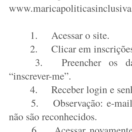
www.maricapoliticasinclusiva
1.
Acessar o site.
2.
Clicar em inscriçõe
3.
Preencher os d
“inscrever-me”.
4.
Receber login e sen
5.
Observação: e-m
não são reconhecidos.
6.
Acessar novamente