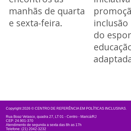
manhãs de quarta
promoçã
e sexta-feira.
inclusão
do espor
educação
adaptada
Copyright 2026 © CENTRO DE REFERÊNCIA EM POLÍTICAS INCLUSIVAS.
Rua Boaz Velasco, quadra 27, LT 01 - Centro - Maricá/RJ
CEP: 24.901-370
Atendimento de segunda a sexta das 8h as 17h
Telefone: (21) 2042-3232