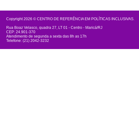
Copyright 2026 © CENTRO DE REFERÊNCIA EM POLÍTICAS INCLUSIVAS.
Rua Boaz Velasco, quadra 27, LT 01 - Centro - Maricá/RJ
CEP: 24.901-370
Atendimento de segunda a sexta das 8h as 17h
Telefone: (21) 2042-3232